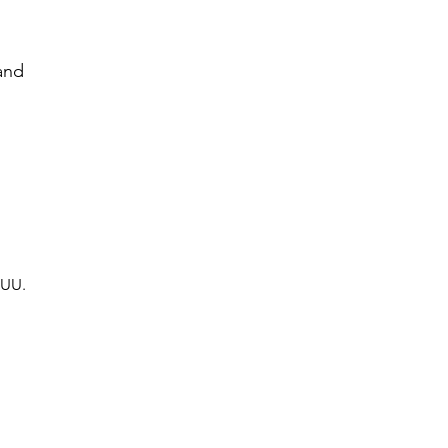
and
 UU.