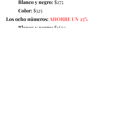
Blanco y negro:
$275
Color:
$325
Los ocho números:
AHORRE UN 25%
Blanco y negro:
$1650
Color:
$1950
COMPRAR AHORA
Vamos a charlar
First Name
Last Name